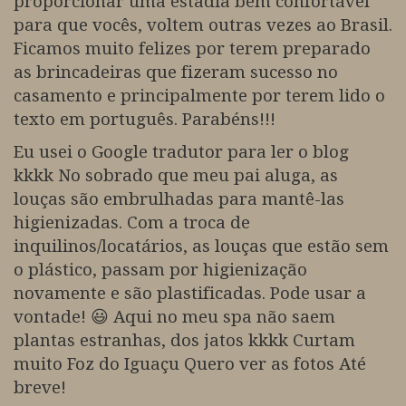
proporcionar uma estadia bem confortável
para que vocês, voltem outras vezes ao Brasil.
Ficamos muito felizes por terem preparado
as brincadeiras que fizeram sucesso no
casamento e principalmente por terem lido o
texto em português. Parabéns!!!
Eu usei o Google tradutor para ler o blog
kkkk No sobrado que meu pai aluga, as
louças são embrulhadas para mantê-las
higienizadas. Com a troca de
inquilinos/locatários, as louças que estão sem
o plástico, passam por higienização
novamente e são plastificadas. Pode usar a
vontade! 😃 Aqui no meu spa não saem
plantas estranhas, dos jatos kkkk Curtam
muito Foz do Iguaçu Quero ver as fotos Até
breve!