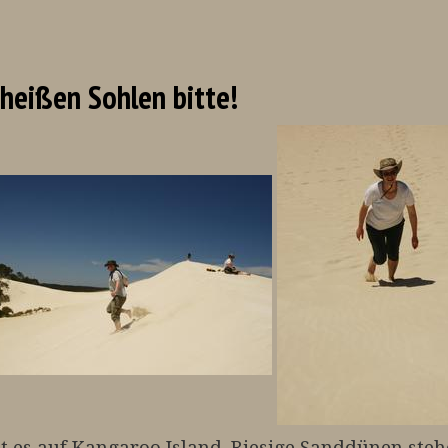
heißen Sohlen bitte!
es auf Kangaroo Island. Riesige Sanddünen stehen